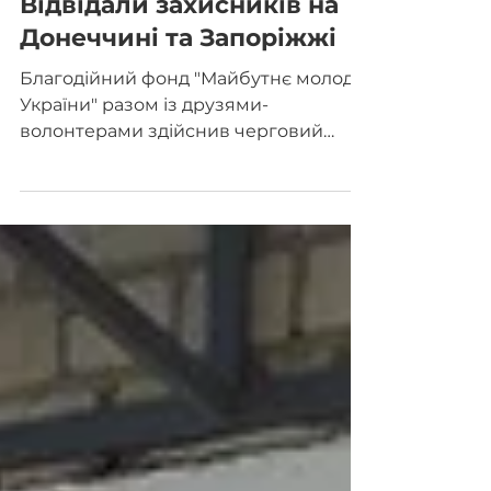
Підтримуємо українське військо
Відвідали захисників на
Донеччині та Запоріжжі
Благодійний фонд "Майбутнє молоді
України" разом із друзями-
волонтерами здійснив черговий
виїзд до прифронтових зон.