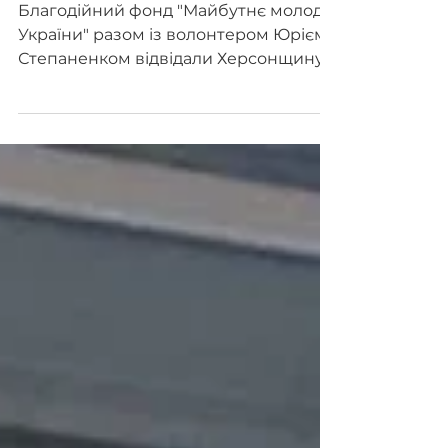
привезли допомогу
людям, що пережили
окупацію
Благодійний фонд "Майбутнє молоді
України" разом із волонтером Юрієм
Степаненком відвідали Херсонщину.