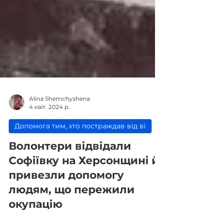
Alina Shemchyshena
4 квіт. 2024 р.
Допомога тим, хто постраждав від ві
Волонтери відвідали
Софіївку на Херсонщині й