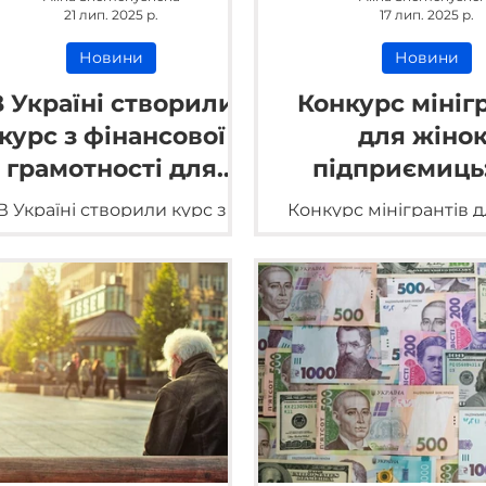
21 лип. 2025 р.
17 лип. 2025 р.
Новини
Новини
В Україні створили
Конкурс мініг
курс з фінансової
для жінок
грамотності для
підприємиць:
військових
область бере 
В Україні створили курс з
Конкурс мінігрантів д
інансової грамотності для
підприємиць з Льві
військових.
області.