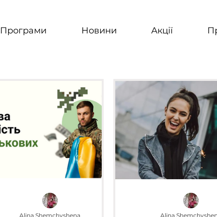
Програми
Новини
Акції
П
Alina Shemchyshena
Alina Shemchyshe