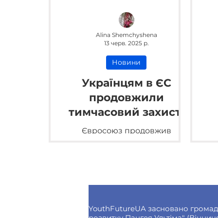
Alina Shemchyshena
13 черв. 2025 р.
Новини
Українцям в ЄС
продовжили
тимчасовий захист:
скільки ще діятиме
Євросоюз продовжив
тимчасовий захист для
українців на своїй території.
ін
Він триватиме до березня
2027 року.
YouthFutureUA засновано громад
розвитку Пангея Ультіма" (Вінниця