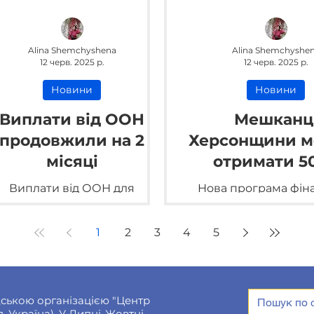
Alina Shemchyshena
Alina Shemchyshe
12 черв. 2025 р.
12 черв. 2025 р.
Новини
Новини
Виплати від ООН
Мешканц
продовжили на 2
Херсонщини м
місяці
отримати 5
гривень: хто
Виплати від ООН для
Нова програма фін
право на гро
пенсіонерів та людей з
підтримки стартув
валідністю продовжили на 2
Херсонській обла
допомог
1
2
3
4
5
місяці
ською організацією "Центр
, Україна). У Липні-Жовтні