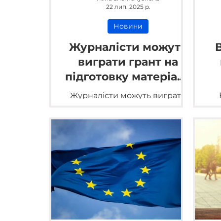
22 лип. 2025 р.
Новини
Журналісти можуть
виграти грант на
підготовку матеріалу
про соціальну
Журналісти можуть виграти
згуртованість
грант на підготовку матеріалу
ф
про соціальну згуртованість.