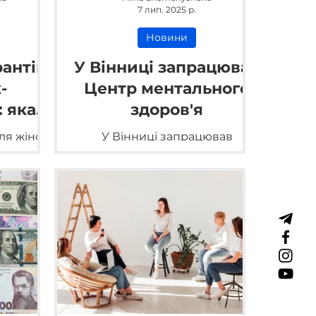
7 лип. 2025 р.
Новини
рантів
У Вінниці запрацював
-
Центр ментального
 яка
здоров'я
участь
ля жінок-
У Вінниці запрацював
вської
навчально-методичний Центр
ментального здоров'я