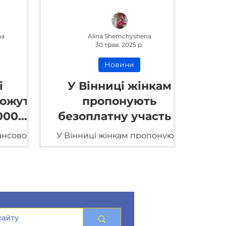
na
Alina Shemchyshena
30 трав. 2025 р.
Новини
і
У Вінниці жінкам
ожуть
пропонують
000
безоплатну участь в
 має
групі психологічної
ансової
У Вінниці жінкам пропонують
шову
підтримки
ала у
безоплатну участь в групі
сті.
у
психологічної підтримки