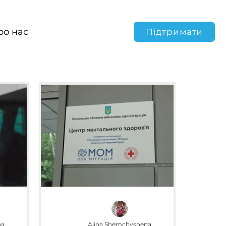
ро нас
Підтримати
na
Alina Shemchyshena