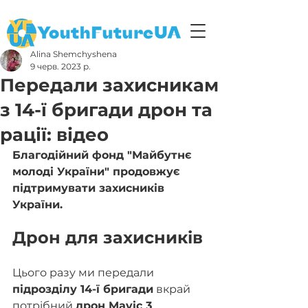
Alina Shemchyshena
9 черв. 2023 р.
Передали захисникам
з 14-ї бригади дрон та
рації: відео
Благодійний фонд "Майбутнє 
молоді України" продовжує 
підтримувати захисників 
України.
Дрон для захисників
Цього разу ми передали 
підрозділу 14-ї бригади
 вкрай 
потрібний 
дрон Mavic 3
. 