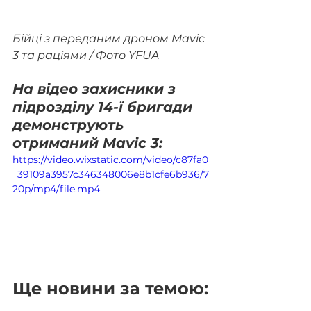
Бійці з переданим дроном Mavic 
3 та раціями / Фото YFUA
На відео захисники з 
підрозділу 14-ї бригади 
демонструють 
отриманий Mavic 3:
https://video.wixstatic.com/video/c87fa0
_39109a3957c346348006e8b1cfe6b936/7
20p/mp4/file.mp4
Ще новини за темою: