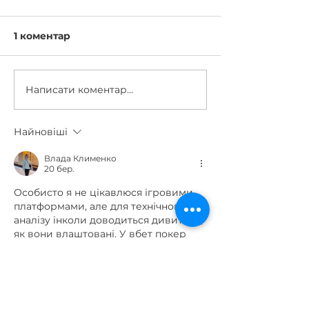
1 коментар
Написати коментар...
Терміново збираємо
Передали бій
на Mavic для бійців з
Вінниччини т
Вінниччини
медицину
Найновіші
Влада Клименко
20 бер.
Особисто я не цікавлюся ігровими 
платформами, але для технічного 
аналізу інколи доводиться дивитися, 
як вони влаштовані. У вбет покер 
https://cardmates.ua/vbet_poker
 можна
 знайти базові деталі KYC і AML, 
таблиці комісій та перелік ліцензій. 
Інтерфейс типу норм — швидко 
переключаєшся між розділами, 