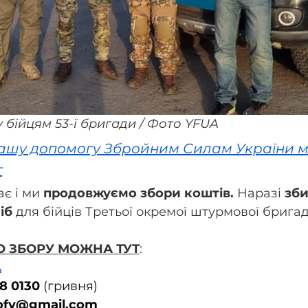
 бійцям 53-ї бригади / Фото YFUA
нашу допомогу Збройним Силам України 
т
є і ми 
продовжуємо збори коштів.
 Наразі 
зби
іб
 для бійців Третьої окремої штурмової бригад
О ЗБОРУ МОЖНА ТУТ
:
А
8 0130
 (гривня)
ofy@gmail.com