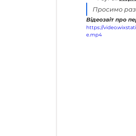
Просимо разо
Відеозвіт про п
https://video.wixst
e.mp4