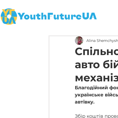
Alina Shemchys
Спільн
авто бі
механі
Благодійний фон
українське війс
автівку.
Збір коштів пров