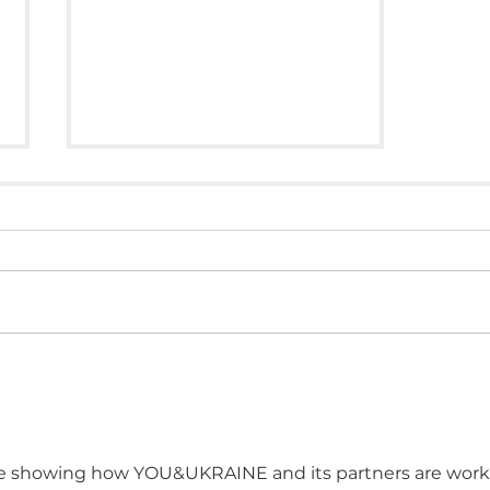
Ми передали дрони
аеророзвідникам 5-ї
штурмової бригади
te showing how YOU&UKRAINE and its partners are work