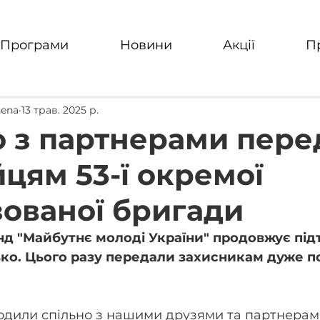
Програми
Новини
Акції
П
hena
13 трав. 2025 р.
о з партнерами пере
йцям 53-ї окремої
зованої бригади
д "Майбутнє молоді України" продовжує під
ько. Цього разу передали захисникам дуже по
одили спільно з нашими друзями та партнерами