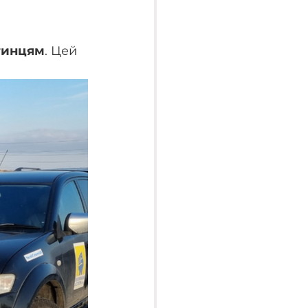
тинцям
. Цей 