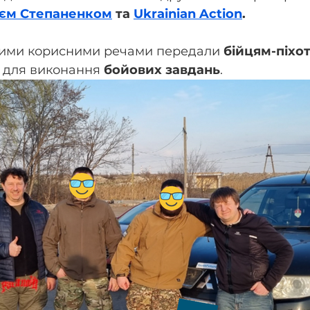
єм Степаненком
 та 
Ukrainian Action
.
шими корисними речами передали
 бійцям-піхо
м для виконання 
бойових завдань
.