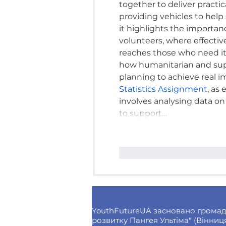
together to deliver practi
providing vehicles to help
it highlights the importan
volunteers, where effecti
reaches those who need it 
how humanitarian and supp
planning to achieve real imp
Statistics Assignment
, as
involves analysing data on
to support…
Вподобати
Відпові
YouthFutureUA засновано громад
розвитку Пангея Ультіма" (Вінниця