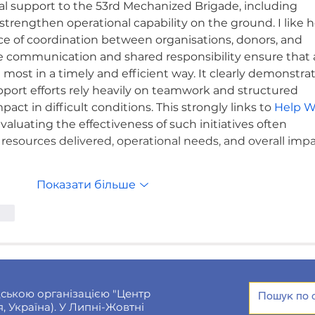
cal support to the 53rd Mechanized Brigade, including 
 strengthen operational capability on the ground. I like 
ce of coordination between organisations, donors, and 
ve communication and shared responsibility ensure that 
most in a timely and efficient way. It clearly demonstrat
ort efforts rely heavily on teamwork and structured 
act in difficult conditions. This strongly links to 
Help W
 evaluating the effectiveness of such initiatives often 
 resources delivered, operational needs, and overall impa
Показати більше
сти
ською організацією "Центр
, Україна). У Липні-Жовтні