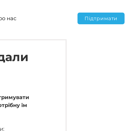
ро нас
Підтримати
дали
тримувати 
трібну їм 
: 