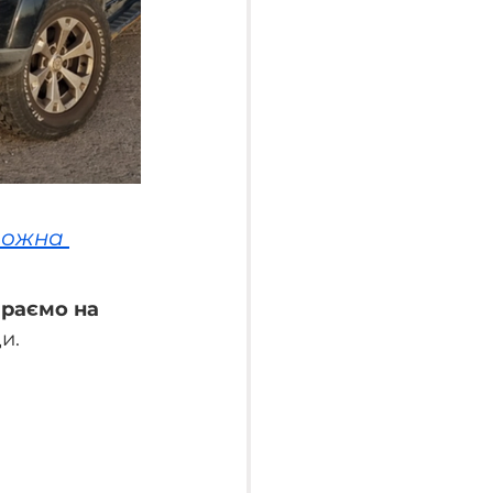
можна 
раємо на 
и.