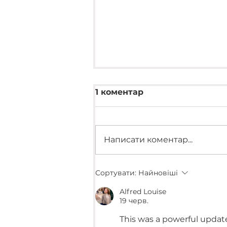
1 коментар
Написати коментар...
Передали коліматорні
Сортувати:
Найновіші
приціли для
батальйону
Alfred Louise
"Карпатська Січ"
19 черв.
This was a powerful upda