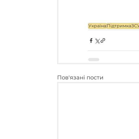
Україна
ПідтримкаЗС
Пов'язані пости