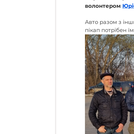
волонтером 
Юрі
Авто разом з ін
пікап потрібен ї