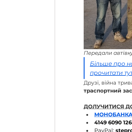
Передали автівку
Більше про 
прочитати ту
Друзі, війна трива
траспортний зас
ДОЛУЧИТИСЯ Д
МОНОБАНК
4149 6090 126
PayPal: 
stepr