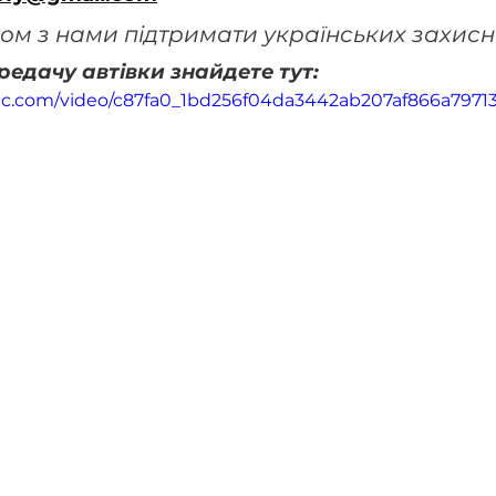
м з нами підтримати українських захисн
ередачу автівки знайдете тут:
atic.com/video/c87fa0_1bd256f04da3442ab207af866a7971