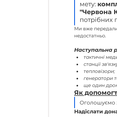
мету: 
компл
"Червона 
потрібних 
Ми вже передали
недостатньо.
Наступальна р
тактичні мед
станції зв'язк
тепловізори;
генератори та
ще один дрон
Як допомог
Оголошуємо з
Надіслати дон