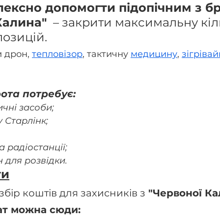
ексно допомогти підопічним з б
Калина" 
 – закрити максимальну кіл
позицій.
 дрон, 
тепловізор
, тактичну 
медицину
, 
зігрівай
ота потребує:
ичні засоби;
у Старлінк;
 радіостанції;
 для розвідки.
ти
бір коштів для захисників з
 "Червоної Ка
ат можна сюди: