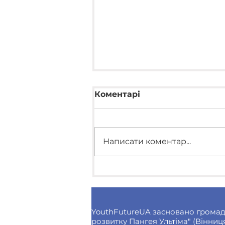
Коментарі
Написати коментар...
Передали тепловізор
бійцям з "Червоної
Калини": продовжуємо
підтримувати наших
YouthFutureUA засновано громад
розвитку Пангея Ультіма" (Вінниця