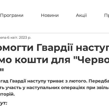
Програми
Новини
Акції
П
hena
6 квіт. 2023 р.
могти Гвардії насту
мо кошти для "Черво
"
ад Гвардії наступу триває з лютого. Передба
ть участь у наступальних операціях при звіль
торій.
ут: