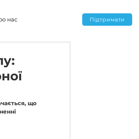
ро нас
Підтримати
пу:
ної
чається, що 
ненні 