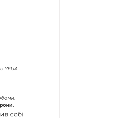
то YFUA
собами
. 
дрони.
ив собі 