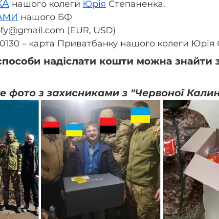
КА
 нашого колеги 
Юрія
 Степаненка.
ТАМИ
 нашого БФ
rofy@gmail.com (EUR, USD)
0130 – карта Приватбанку нашого колеги Юрія 
способи надіслати кошти можна знайти з
те фото з захисниками з "Червоної Кали