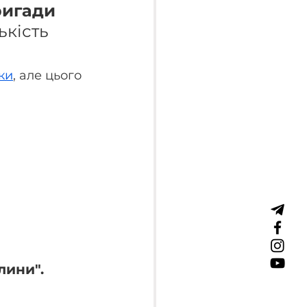
ригади 
ькість 
ки
, але цього 
лини".