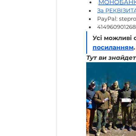
МОНОБАН
За РЕКВІЗИ
PayPal: step
414960901268
Усі можливі 
посиланням
.
Тут ви знайде