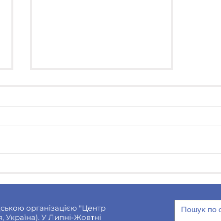
Тепло для захисників:
ми передали солдатам
завжди потрібні
"зігрівайки"
ською організацією "Центр
, Україна). У Липні-Жовтні