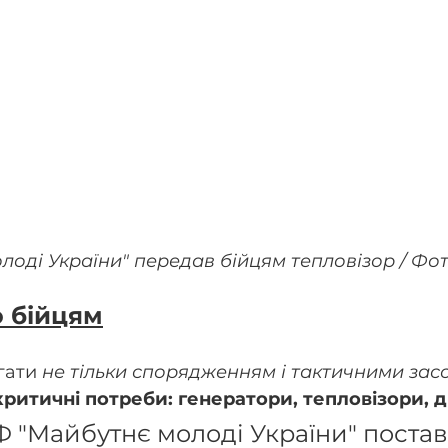
лоді України" передав бійцям тепловізор / Фо
 бійцям
ати 
не тільки спорядженням і тактичними за
критичні потреби: генератори, тепловізори, 
Ф "Майбутнє молоді України" постав