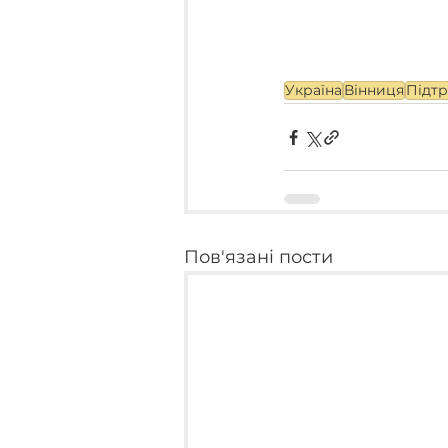
Україна
Вінниця
Підт
Пов'язані пости