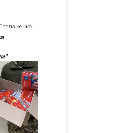
Степаненка.
а 
ни"