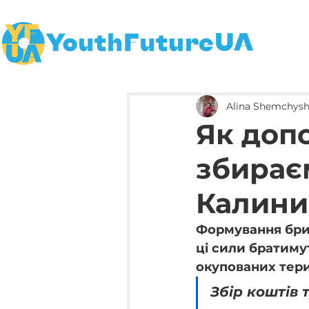
Alina Shemchys
Як допо
збирає
Калини
Формування бриг
ці сили братиму
окупованих тери
Збір коштів т