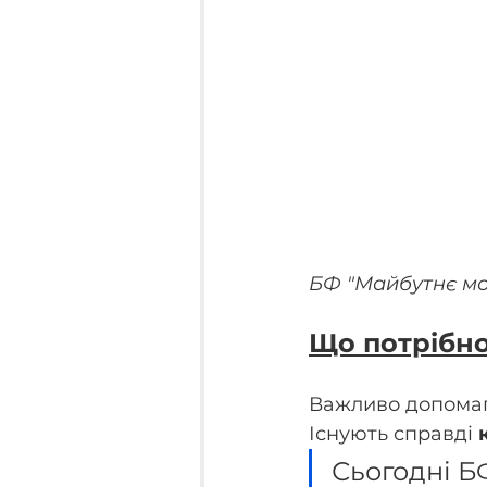
БФ "Майбутнє мо
Що потрібно
Важливо допомаг
Існують справді 
Сьогодні Б