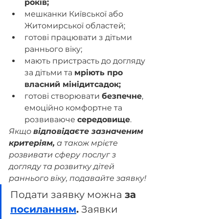
років;
мешканки Київської або 
Житомирської областей;
готові працювати з дітьми 
раннього віку;
мають пристрасть до догляду 
за дітьми та 
мріють про 
власний мінідитсадок;
готові створювати 
безпечне
, 
емоційно комфортне та 
розвиваюче 
середовище
.
Якщо 
відповідаєте зазначеним 
критеріям,
 а також мрієте 
розвивати сферу послуг з 
догляду та розвитку дітей 
раннього віку, подавайте заявку!
Подати заявку можна 
за 
посиланням
.
 Заявки 