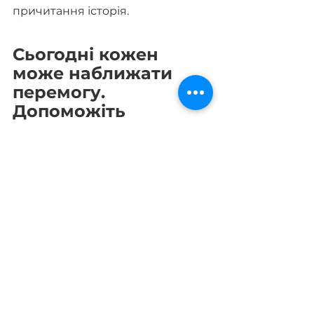
причитання історія.
Сьогодні кожен 
може наближати 
перемогу. 
Допоможіть 
YouthFutureUA 
виконувати нашу 
місію, підтримайте 
українську армію та 
українців у скруті. 
Зробити посильний 
внесок 
можна тут
.
Україна