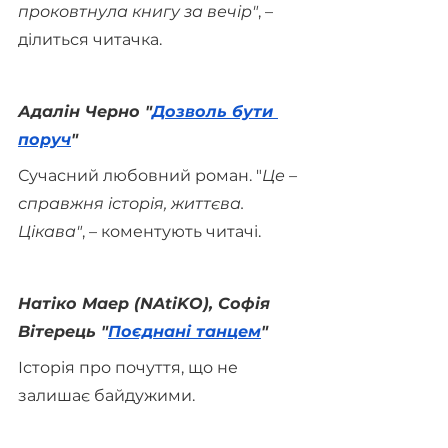
проковтнула книгу за вечір"
, – 
ділиться читачка.
Адалін Черно "
Дозволь бути 
поруч
"
Сучасний любовний роман. "
Це – 
справжня історія, життєва. 
Цікава"
, – коментують читачі.
Натіко Маер (NAtiKO), Софія 
Вітерець "
Поєднані танцем
"
Історія про почуття, що не 
залишає байдужими.