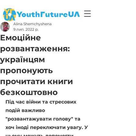
Alina Shemchyshena
9 лип. 2022 р.
Емоційне
розвантаження:
українцям
пропонують
прочитати книги
безкоштовно
Під час війни та стресових 
подій важливо 
"розвантажувати голову" та 
хоч іноді переключати увагу. У 
цьому можуть допомогти 