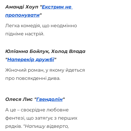
Аманді Хоуп "
Екстрим не 
пропонувати
"
Легка комедія, що неодмінно 
підніме настрій.
Юліанна Бойлук, Холод Влада 
"
Наперекір дружбі
"
Жіночий роман, у якому йдеться 
про повсякденні дива.
Олеся Лис "
Гвендолін
"
А це – своєрідне любовне 
фентезі, що затягує з перших 
рядків. 
"
Напишу відверто, 