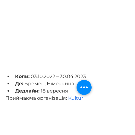
Коли:
 03.10.2022 – 30.04.2023 
Де:
 Бремен, Німеччина
Дедлайн:
 18 вересня
Приймаюча організація: 
Kultur 
Vor Ort e.V.
.
 ЇЇ основною ідеєю є 
використання мистецтва та 
культури як способу для молоді 
розвивати нові навички, 
висловлювати себе та 