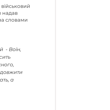
 військовий 
и надав 
за словами 
сить  
ного, 
одовжити 
ть, а 