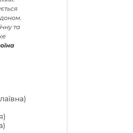
ється 
рдоном.
чну та 
же 
оїна 
лаївна)
я)
a)