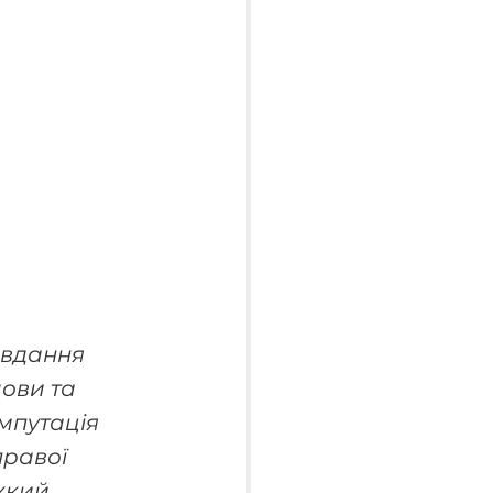
авдання 
ови та 
мпутація 
правої 
жкий. 