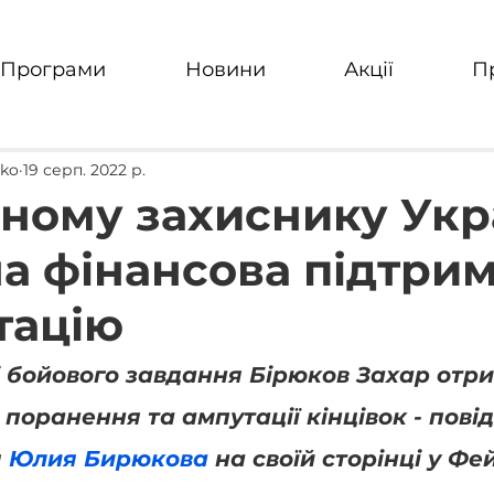
Програми
Новини
Акції
П
nko
19 серп. 2022 р.
ному захиснику Укр
на фінансова підтрим
тацію
 бойового завдання Бірюков Захар отри
поранення та ампутації кінцівок - пові
 
Юлия Бирюкова
 на своїй сторінці у Фе