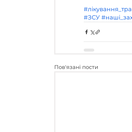
#лікування_тр
#ЗСУ
#наші_за
Пов'язані пости