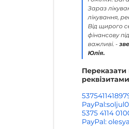
Зараз лікува
лікування, р
Від щирого с
фінансову під
важливі. - 
зв
Юлія.
Переказати 
реквізитами
537541141897
PayPal:solju
5375 4114 010
PayPal: oles