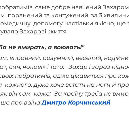
побратимів, саме добре навчений Захаром
сам  поранений та контужений, за 3 хвилин
омедичну  допомогу настільки якісно, що 
тувало Захарові  життя.
ба не вмирать, а воювать!" 
, син, чоловік і тато.   Захар і зараз підно
своїх побратимів, адже цікавиться про кож
  кожного, дуже хоче встати на ноги й пр
як він сам  каже: "За країну треба не вмира
ише про воїна 
Дмитро Корчинський