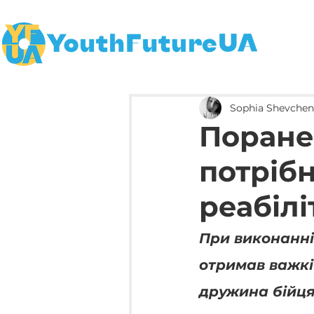
Sophia Shevche
Поране
потріб
реабілі
При виконанні
отримав важкі 
дружина бійця