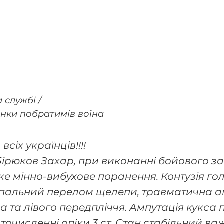
 службі / 
рінки побратимів воїна
сіх українців!!!! 
 Бірюков Захар, при виконанні бойового з
е мінно-вибухове поранення. Контузія гол
епальний перелом щелепи, травматична а
 та лівого передпліччя. Ампутація кукса 
точисленні опіки 3 ст. Стан стабільний ва