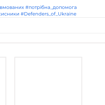
авмованих
#потрібна_допомога
хисники
#Defenders_of_Ukraine