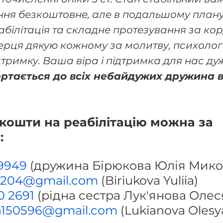
ння безкоштовне, але в подальшому плану
еабілітація та складне протезування за ко
ерця дякую кожному за молитву, психологі
тримку. Ваша віра і підтримка для нас ду
ертається до всіх небайдужих дружина в
кошти на реабілітацію можна за 
:
9949
 (дружина Бірюкова Юлія Мико
l0204@gmail.com 
(Biriukova Yuliia)
0 2691
 (рідна сестра Лук'янова Олес
ya150596@gmail.com
 (Lukianova Olesy