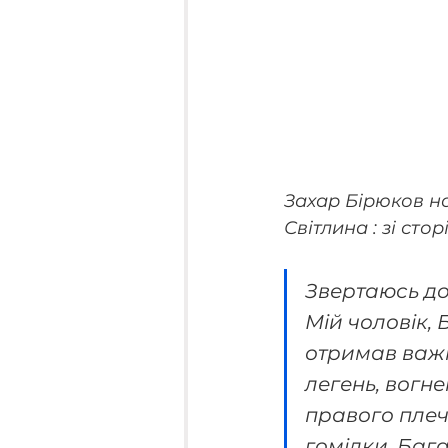
Захар Бірюков на
Світлина : зі сто
Звертаюсь до в
Мій чоловік,
отримав важк
легень, вогн
правого плеча
гомілки. Бага