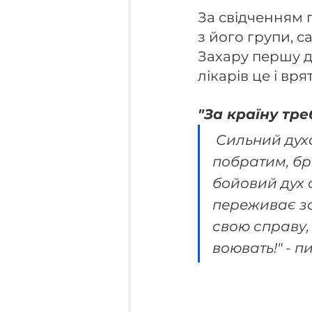
За свідченням 
з його групи, 
Захару першу д
лікарів це і вря
"За країну тре
 Сильний духом, вправний, розумний, веселий, надійний  - Воїн, 
побратим, брат
бойовий дух 
переживає за
свою справу, 
воювать!" - п