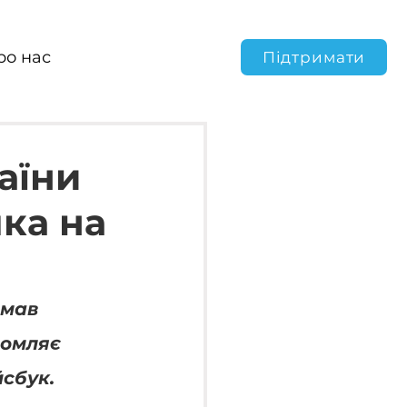
ро нас
Підтримати
аїни
ка на
мав 
домляє 
йсбук.