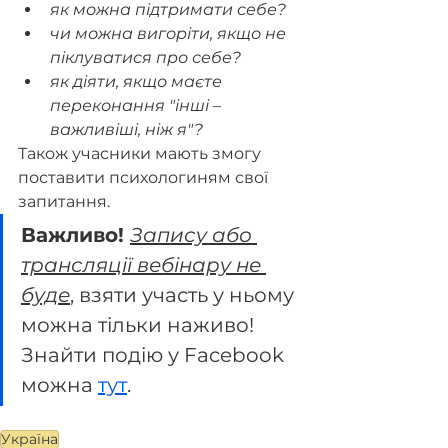
як можна підтримати себе?
чи можна вигоріти, якщо не 
піклуватися про себе?
як діяти, якщо маєте 
переконання "інші – 
важливіші, ніж я"?
Також учасники мають змогу 
поставити психологиням свої 
запитання.
Важливо! 
Запису або 
трансляції вебінару не 
буде
, взяти участь у ньому 
можна тільки наживо! 
Знайти подію у Facebook 
можна 
тут
. 
Україна