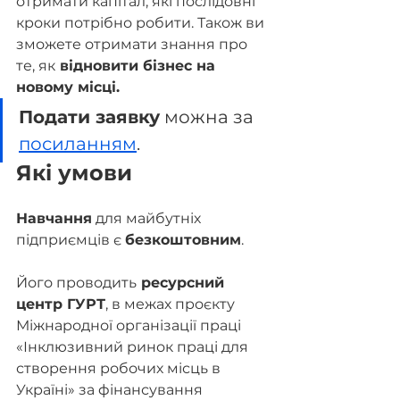
отримати капітал, які послідовні 
кроки потрібно робити. Також ви 
зможете отримати знання про 
те, як
 відновити бізнес на 
новому місці.
Подати заявку
 можна за 
посиланням
.
Які умови
Навчання
 для майбутніх 
підприємців є 
безкоштовним
.
Його проводить
 ресурсний 
центр ГУРТ
, в межах проєкту 
Міжнародної організації праці 
«Інклюзивний ринок праці для 
створення робочих місць в 
Україні» за фінансування 