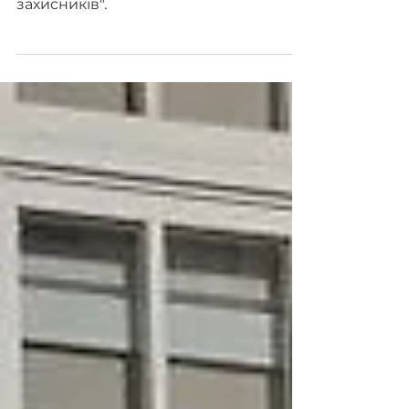
Наша команда підтримує важливу
ініціативу "Твоя книга врятує наших
захисників".