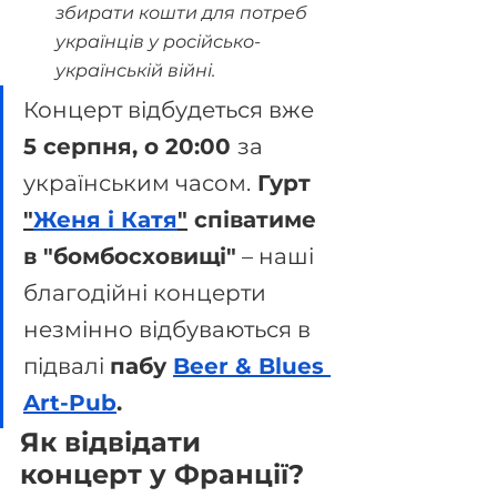
збирати кошти для потреб 
українців у російсько-
українській війні.
Концерт відбудеться вже 
5 серпня, о 20:00 
за 
українським часом.
 Гурт 
"
Женя і Катя
"
 співатиме 
в "бомбосховищі"
 – наші 
благодійні концерти 
незмінно відбуваються в 
підвалі 
пабу 
Beer & Blues 
Art-Pub
.
Як відвідати 
концерт у Франції?