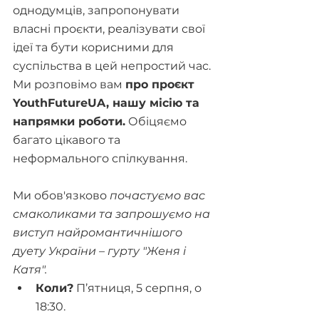
однодумців, запропонувати 
власні проєкти, реалізувати свої 
ідеї та бути корисними для 
суспільства в цей непростий час. 
Ми розповімо вам 
про проєкт 
YouthFutureUA, нашу місію та 
напрямки роботи.
 Обіцяємо 
багато цікавого та 
неформального спілкування.
Ми обов'язково 
почастуємо вас 
смаколиками та запрошуємо на 
виступ найромантичнішого 
дуету України – гурту "Женя і 
Катя".
Коли?
 П’ятниця, 5 серпня, о 
18:30.