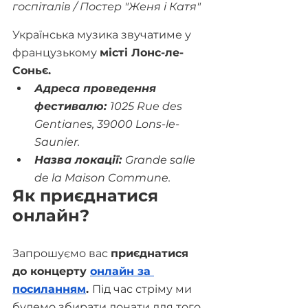
госпіталів / Постер "Женя і Катя"
Українська музика звучатиме у 
французькому 
місті Лонс-ле-
Соньє.
Адреса проведення 
фестивалю: 
1025 Rue des 
Gentianes, 39000 Lons-le-
Saunier.
Назва локації: 
Grande salle 
de la Maison Commune.
Як приєднатися 
онлайн?
Запрошуємо вас 
приєднатися 
до концерту 
онлайн за 
посиланням
. 
Під час стріму ми 
будемо збирати донати для того, 