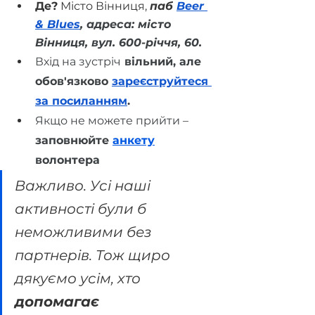
Де?
 Місто Вінниця, 
паб 
Beer 
& Blues
, адреса: місто 
Вінниця, вул. 600-річчя, 60.
Вхід на зустріч
 вільний, але 
обов'язково 
зареєструйтеся 
за посиланням
.
Якщо не можете прийти – 
заповнюйте
анкету
волонтера
Важливо. Усі наші 
активності були б 
неможливими без 
партнерів. Тож щиро 
дякуємо усім, хто 
допомагає 