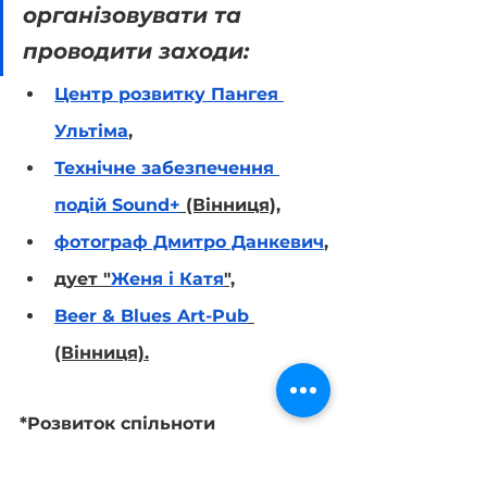
організовувати та 
проводити заходи:
Центр розвитку Пангея 
Ультіма
,
Технічне забезпечення 
подій Sound+
 (Вінниця),
фотограф Дмитро Данкевич
,
дует "
Женя і Катя
",
Beer & Blues Art-Pub
(Вінниця).
*Розвиток спільноти 
волонтерів YouthFutureUA 
підтримує ГО "Інститут 