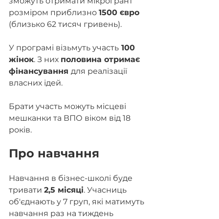
зможуть отримати мікрогрант 
розміром приблизно 
1500 євро
(близько 62 тисяч гривень).
У програмі візьмуть участь
 100 
жінок
. З них 
половина отримає 
фінансування 
для реалізації 
власних ідей.
Брати участь можуть місцеві 
мешканки та ВПО віком від 18 
років. 
Про навчання
Навчання в бізнес-школі буде 
тривати 
2,5 місяці
. Учасниць 
об'єднають у 7 груп, які матимуть 
навчання раз на тиждень 