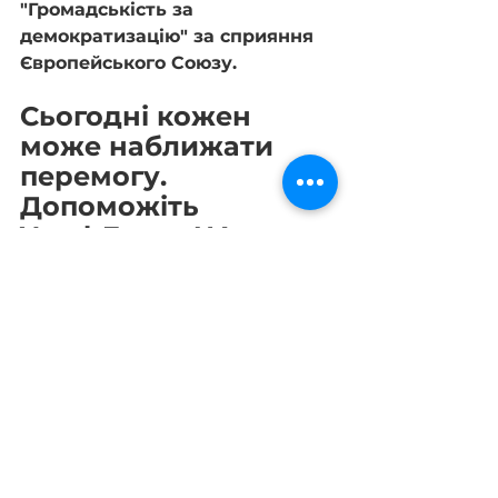
"Громадськість за 
демократизацію" за сприяння 
Європейського Союзу.
Сьогодні кожен 
може наближати 
перемогу. 
Допоможіть 
YouthFutureUA 
виконувати нашу 
місію, підтримайте 
українську армію та 
українців у скруті. 
Навіть маленькі 
суми важливі. 
Зробити посильний 
внесок 
можна тут
.