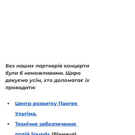
Без наших партнерів концерти 
були б неможливими. Щиро 
дякуємо усім, хто допомагає їх 
проводити:
Центр розвитку Пангея 
Ультіма
,
Технічне забезпечення 
подій Sound+
 (Вінниця),